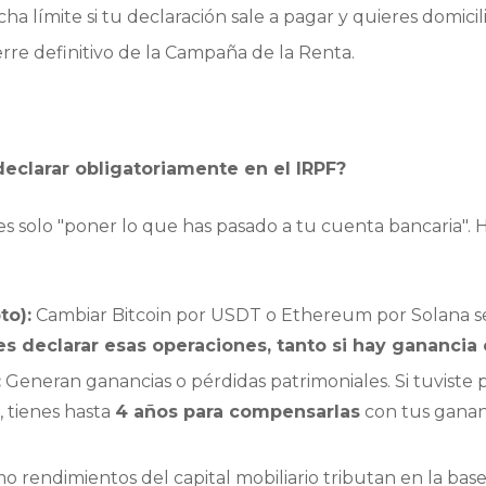
ha límite si tu declaración sale a pagar y quieres domicili
rre definitivo de la Campaña de la Renta.
eclarar obligatoriamente en el IRPF?
s solo "poner lo que has pasado a tu cuenta bancaria". H
to):
Cambiar Bitcoin por USDT o Ethereum por Solana se
s declarar esas operaciones, tanto si hay gananci
:
Generan ganancias o pérdidas patrimoniales. Si tuviste
, tienes hasta
4 años para compensarlas
con tus ganan
 rendimientos del capital mobiliario tributan en la bas