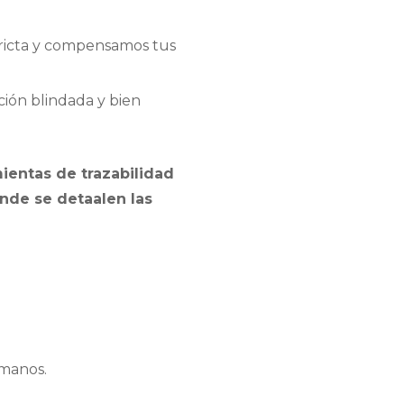
ricta y compensamos tus
ión blindada y bien
ientas de trazabilidad
onde se detaalen las
 manos.