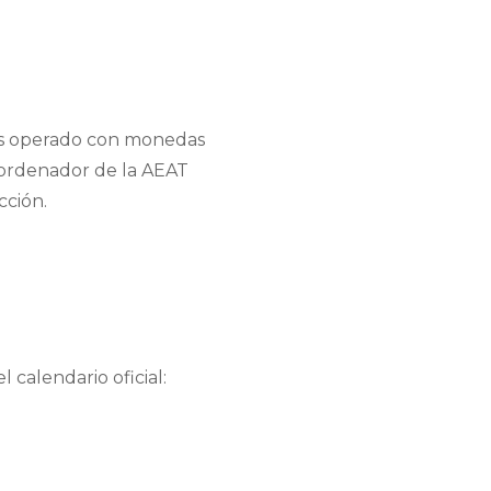
has operado con monedas
erordenador de la AEAT
cción.
calendario oficial: